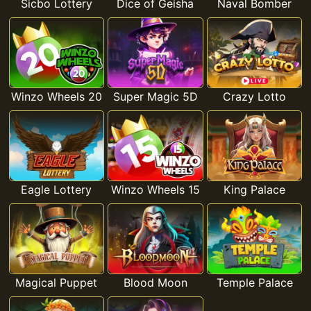
Sicbo Lottery
Dice of Geisha
Naval Bomber
Winzo Wheels 20
Super Magic 5D
Crazy Lotto
Eagle Lottery
Winzo Wheels 15
King Palace
Magical Puppet
Blood Moon
Temple Palace