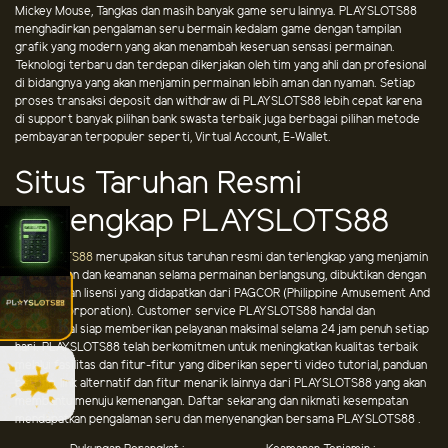
Mickey Mouse, Tangkas dan masih banyak game seru lainnya. PLAYSLOTS88
menghadirkan pengalaman seru bermain kedalam game dengan tampilan
grafik yang modern yang akan menambah keseruan sensasi permainan.
Teknologi terbaru dan terdepan dikerjakan oleh tim yang ahli dan profesional
di bidangnya yang akan menjamin permainan lebih aman dan nyaman. Setiap
proses transaksi deposit dan withdraw di PLAYSLOTS88 lebih cepat karena
di support banyak pilihan bank swasta terbaik juga berbagai pilihan metode
pembayaran terpopuler seperti, Virtual Account, E-Wallet.
Situs Taruhan Resmi
Terlengkap PLAYSLOTS88
PLAYSLOTS88
merupakan situs taruhan resmi dan terlengkap yang menjamin
kenyamanan dan keamanan selama permainan berlangsung, dibuktikan dengan
legalitas dan lisensi yang didapatkan dari PAGCOR (Philippine Amusement And
Gaming Corporation). Customer service PLAYSLOTS88 handal dan
profesional siap memberikan pelayanan maksimal selama 24 jam penuh setiap
hari. PLAYSLOTS88 telah berkomitmen untuk meningkatkan kualitas terbaik
melalui fasilitas dan fitur-fitur yang diberikan seperti video tutorial, panduan
betting, link alternatif dan fitur menarik lainnya dari PLAYSLOTS88 yang akan
membantu menuju kemenangan. Daftar sekarang dan nikmati kesempatan
mendapatkan pengalaman seru dan menyenangkan bersama PLAYSLOTS88 .