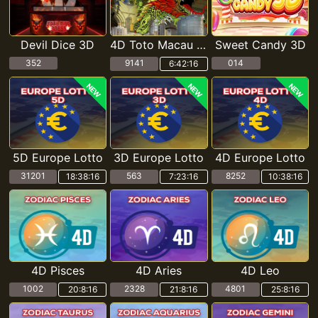
Devil Dice 3D
4D Toto Macau Pools
Sweet Candy 3D
352
9141
014
6:42:15
NEW
NEW
NEW
5D Europe Lotto
3D Europe Lotto
4D Europe Lotto
31201
563
8252
18:38:15
7:23:15
10:38:15
4D Pisces
4D Aries
4D Leo
1002
2328
4801
20:8:15
21:8:15
25:8:15