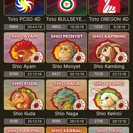
Toto PCSO 4D
Toto BULLSEYE 4D
Toto OREGON 4D
6964
4853
1233
26:43:15
19:28:15
9:28:15
Shio Ayam
Shio Monyet
Shio Kambing
8399
9427
7035
23:13:15
20:13:15
22:13:15
Shio Kuda
Shio Naga
Shio Kelinci
9186
9569
2756
25:13:15
26:13:15
28:13:15