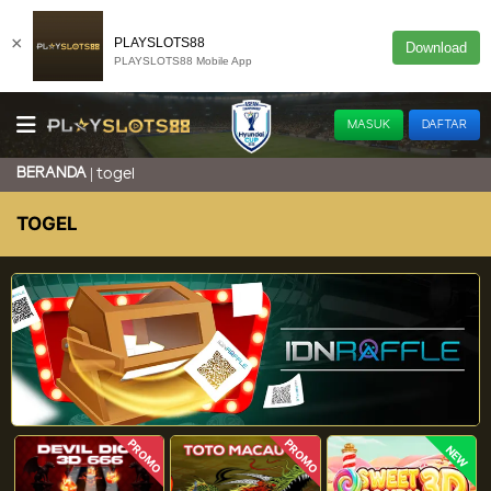
×
PLAYSLOTS88
Download
PLAYSLOTS88 Mobile App
MASUK
DAFTAR
BERANDA
togel
TOGEL
PROMO
PROMO
NEW