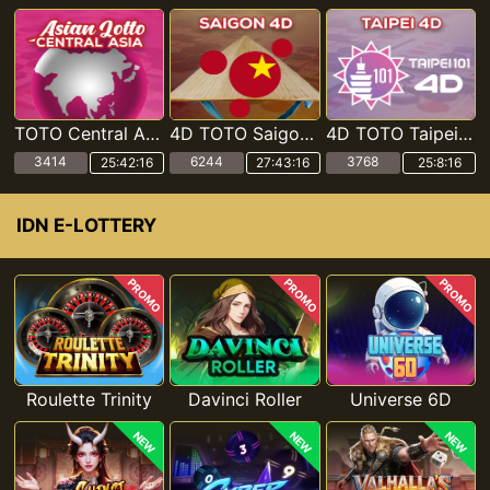
TOTO Central Asia
4D TOTO Saigon POOLS
4D TOTO Taipei POOLS
3414
6244
3768
25:42:15
27:43:15
25:8:15
IDN E-LOTTERY
PROMO
PROMO
PROMO
Roulette Trinity
Davinci Roller
Universe 6D
NEW
NEW
NEW