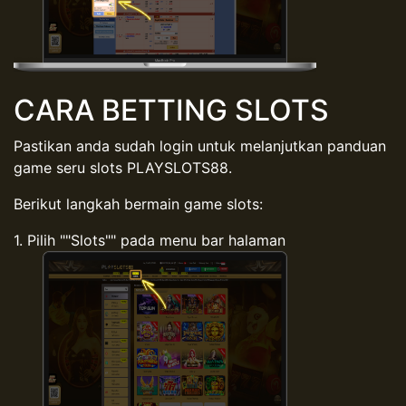
CARA BETTING SLOTS
Pastikan anda sudah login untuk melanjutkan panduan
game seru slots PLAYSLOTS88.
Berikut langkah bermain game slots:
1. Pilih ""Slots"" pada menu bar halaman