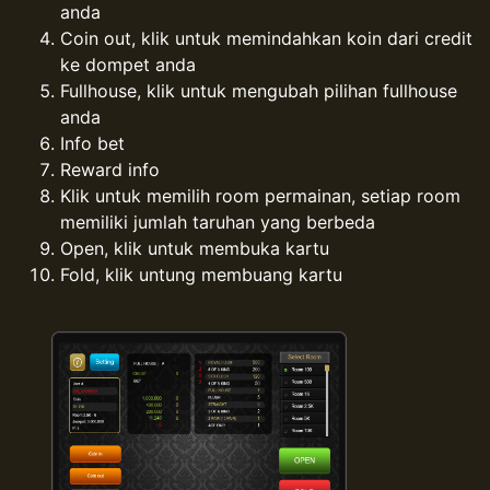
anda
Coin out, klik untuk memindahkan koin dari credit
ke dompet anda
Fullhouse, klik untuk mengubah pilihan fullhouse
anda
Info bet
Reward info
Klik untuk memilih room permainan, setiap room
memiliki jumlah taruhan yang berbeda
Open, klik untuk membuka kartu
Fold, klik untung membuang kartu