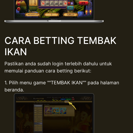
CARA BETTING TEMBAK
IKAN
Pastikan anda sudah login terlebih dahulu untuk
memulai panduan cara betting berikut:
1. Pilih menu game ""TEMBAK IKAN"" pada halaman
beranda.