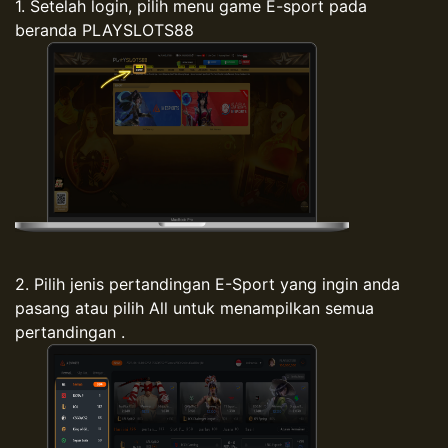
1. Setelah login, pilih menu game E-sport pada
beranda PLAYSLOTS88
2. Pilih jenis pertandingan E-Sport yang ingin anda
pasang atau pilih All untuk menampilkan semua
pertandingan .