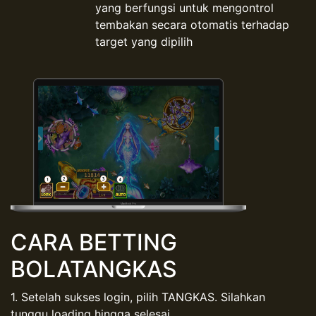
yang berfungsi untuk mengontrol
tembakan secara otomatis terhadap
target yang dipilih
CARA BETTING
BOLATANGKAS
1. Setelah sukses login, pilih TANGKAS. Silahkan
tunggu loading hingga selesai