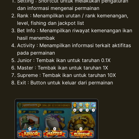
Setting : Shortcut untuk melakukan pengaturan
dan informasi mengenai permainan
Rank : Menampilkan urutan / rank kemenangan,
level, fishing dan jackpot list
Bet Info : Menampilkan riwayat kemenangan ikan
hasil menembak
Activity : Menampilkan informasi terkait aktifitas
pada permainan
Junior : Tembak ikan untuk taruhan 0.1X
Master : Tembak ikan untuk taruhan 1X
Supreme : Tembak ikan untuk taruhan 10X
Exit : Button untuk keluar dari permainan