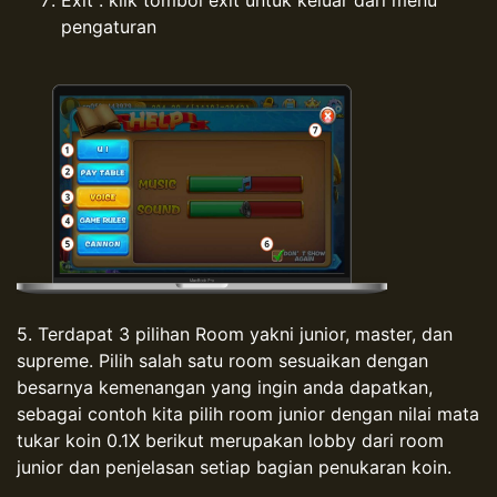
pengaturan
5. Terdapat 3 pilihan Room yakni junior, master, dan
supreme. Pilih salah satu room sesuaikan dengan
besarnya kemenangan yang ingin anda dapatkan,
sebagai contoh kita pilih room junior dengan nilai mata
tukar koin 0.1X berikut merupakan lobby dari room
junior dan penjelasan setiap bagian penukaran koin.