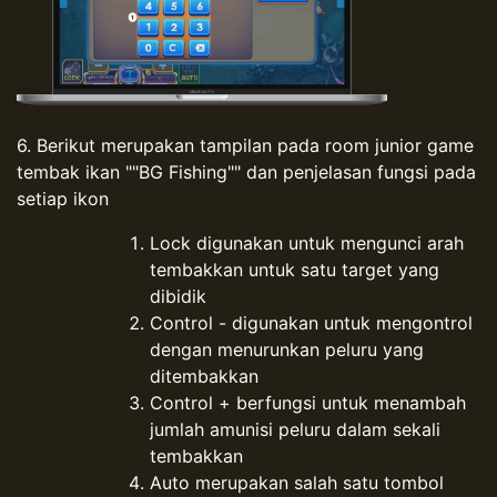
6. Berikut merupakan tampilan pada room junior game
tembak ikan ""BG Fishing"" dan penjelasan fungsi pada
setiap ikon
Lock digunakan untuk mengunci arah
tembakkan untuk satu target yang
dibidik
Control - digunakan untuk mengontrol
dengan menurunkan peluru yang
ditembakkan
Control + berfungsi untuk menambah
jumlah amunisi peluru dalam sekali
tembakkan
Auto merupakan salah satu tombol