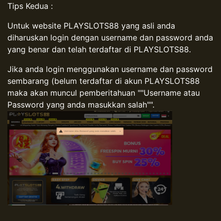
Tips Kedua :
Untuk website PLAYSLOTS88 yang asli anda
diharuskan login dengan username dan password anda
yang benar dan telah terdaftar di PLAYSLOTS88.
Jika anda login menggunakan username dan password
sembarang (belum terdaftar di akun PLAYSLOTS88
maka akan muncul pemberitahuan ""Username atau
Password yang anda masukkan salah"".